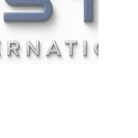
UPSTAT INTERNATIONAL
COMPANY LIMITED
335/1
PATTANAKARN
RD., PRAVET,