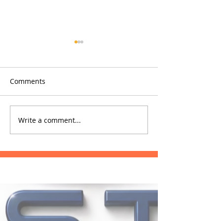
Comments
Glowfish
Phrae Hospital
Write a comment...