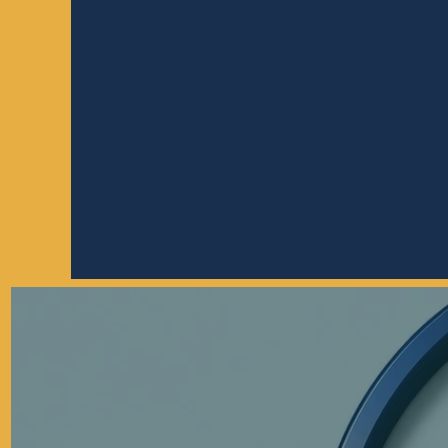
Never stop imp
serv