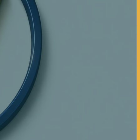
3500MB
THB
Accumulate
sales amount