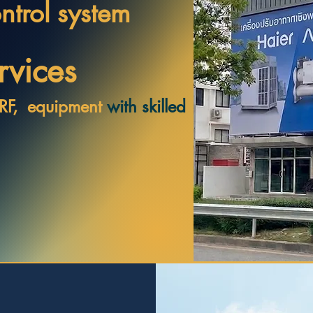
ntrol system
rvices
VRF, equipment
with skilled