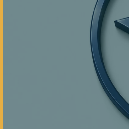
25
yrs of HVA
Experienced