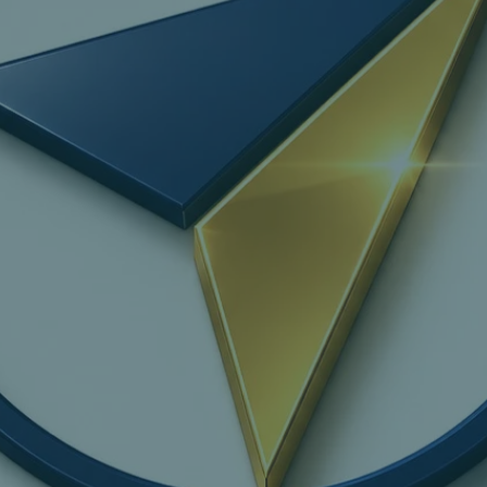
804++
C
Chillers
Service
Contracts